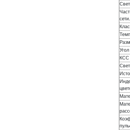
Свет
Част
сети.
Клас
Темп
Разм
Угол
КСС
Све
Исто
Инде
цвет
Мате
Мат
расс
Коэ
пуль