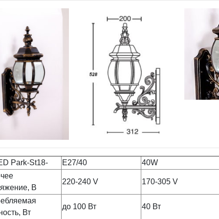
ED Park-St18-
Е27/40
40W
чее
220-240 V
170-305 V
яжение, В
ребляемая
до 100 Вт
40 Вт
ость, Вт