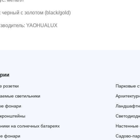
 черный с золотом (black/gold)
зводитель: YAOHUALUX
ории
 розетки
Парковые с
аемые светильники
Архитектур
ые фонари
Ландшафтн
 кронштейны
Светодиодн
ники на солнечных батареях
Настенные 
ые фонари
Садово-па