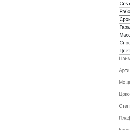
Сos 
Рабо
Срок
Гара
Масс
Спос
Цвет
Наим
Арти
Мощн
Цоко
Степ
Плаф
Корп