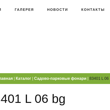
И
ГАЛЕРЕЯ
НОВОСТИ
КОНТАКТЫ
лавная
|
Каталог
|
Садово-парковые фонари
|
83401 L 06
401 L 06 bg