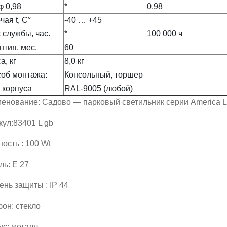
φ 0,98
*
0,98
чая t, С°
-40 … +45
 службы, час.
*
100 000 ч
нтия, мес.
60
а, кг
8,0 кг
об монтажа:
Консольный, торшер
 корпуса
RAL-9005 (любой)
енование: Садово — парковый светильник серии America L
кул:83401 L gb
ость : 100 Wt
ль: E 27
ень защиты : IP 44
он: стекло
ус: металл