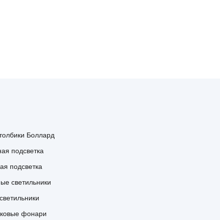
толбики Боллард
ная подсветка
ая подсветка
ые светильники
светильники
рковые фонари