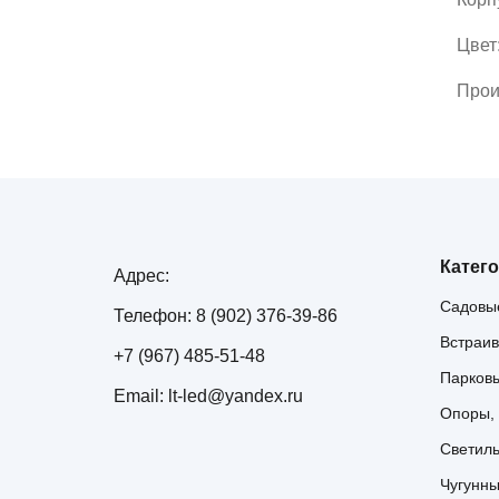
Цвет:
Прои
Катег
Адрес:
Садовые
Телефон: 8 (902) 376-39-86
Встраив
+7 (967) 485-51-48
Парков
Email: lt-led@yandex.ru
Опоры,
Светиль
Чугунн