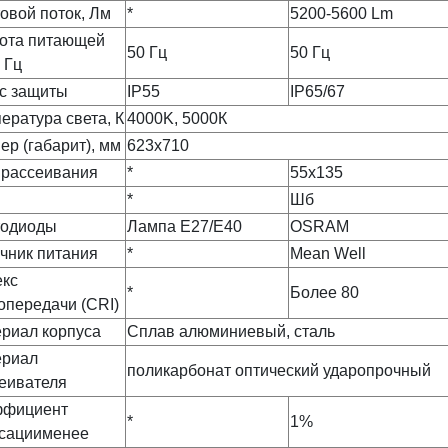
овой поток, Лм
*
5200-5600 Lm
ота питающей
50 Гц
50 Гц
 Гц
с защиты
IP55
IP65/67
ература света, К
4000K, 5000К
ер (габарит), мм
623х710
 рассеивания
*
55х135
*
Шб
тодиоды
Лампа Е27/Е40
OSRAM
чник питания
*
Mean Well
кс
*
Более 80
опередачи (CRI)
риал корпуса
Сплав алюминиевый, сталь
ериал
поликарбонат оптический ударопрочный
еивателя
ффициент
*
1%
сациименее