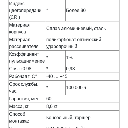
Индекс
цветопередачи
*
Более 80
(CRI)
Материал
Сплав алюминиевый, сталь
корпуса
Материал
поликарбонат оптический
рассеивателя
ударопрочный
Коэффициент
*
1%
пульсациименее
Сos φ 0,98
*
0,98
Рабочая t, С°
-40 … +45
Срок службы,
*
100 000 ч
час.
Гарантия, мес.
60
Масса, кг
8,0 кг
Способ
Консольный, торшер
монтажа: