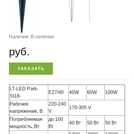
Наличие: В наличии
руб.
ЗАКАЗАТЬ
LT-LED Park-
Е27/40
40W
60W
100W
St18-
Рабочее
220-240
170-305 V
напряжение, В
V
Потребляемая
до 100
40 Вт
50 Вт
50 Вт
мощность, Вт
Вт