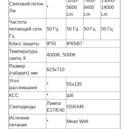
5200-
7800-
13000-
Световой поток,
*
5600
8400
14000
Лм
Lm
Lm
Lm
Частота
питающей сети.
50 Гц
50 Гц
50 Гц
50 Гц
Гц
Класс защиты
IP55
IP65/67
Температура
4000K, 5000К
света, К
Размер
623х710
(габарит), мм
Угол
*
55х135
рассеивания
КСС
*
Шб
Лампа
Светодиоды
OSRAM
Е27/Е40
Источник
*
Mean Well
питания